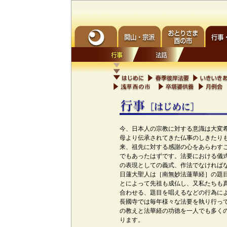
今、日本人の宗教に対する意識は大変
母より伝承されてきた仏事のしきたり
来、祖先に対する感謝の心をあらわす
でもあったはずです。法要における儀
の表現としての義式、作法でなければ
日蓮大聖人は［南無妙法蓮華経］の題
とによって先祖も成仏し、又私たちも
合わせる、題目を唱えるなどの行為に
長國寺では毎年様々な法要を執り行っ
の教えと法華経の功徳を一人でも多く
ります。