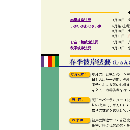
春季彼岸法要
3月20日（
いきいきあじさい祭
6月第3土
6月20日（
6月21日（
お盆・施餓鬼法要
7月20日（
秋季彼岸法要
9月23日（
春分の日と秋分の日を中
日を含めた一週間。先祖
団子やおはぎ等のお供え
を立て、追善供養を行い
梵語のパーラミター（波
世の此岸（しがん）に対
悟りの世界を意味してい
彼岸に到達すべく自己完
羅密と呼ぶ仏教の教えを