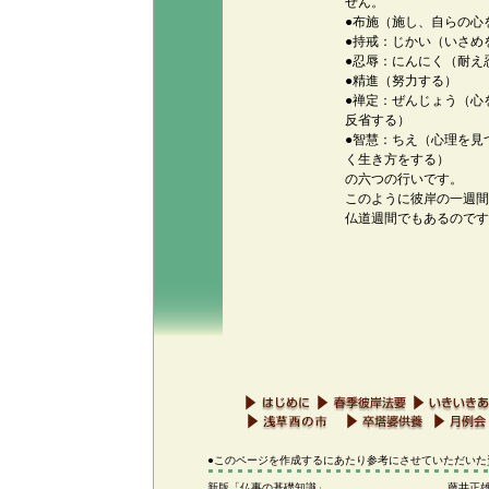
せん。
●布施（施し、自らの心
●持戒：じかい（いさめ
●忍辱：にんにく（耐え
●精進（努力する）
●禅定：ぜんじょう（心
反省する）
●智慧：ちえ（心理を見
く生き方をする）
の六つの行いです。
このように彼岸の一週間
仏道週間でもあるのです
●このページを作成するにあたり参考にさせていただいた
新版「仏事の基礎知識」
藤井正