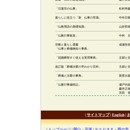
「日蓮宗の仏事」
松村寿
暮らしに役立つ「新 仏事の常識」
中外日
「仏教用語の基礎知識」
山折哲
「仏教行事散策」
中村 
宗教と暮らし選書
成瀬良
「仏事と葬儀物知り事典」
「冠婚葬祭すぐ使える実用事典」
主婦と
改訂版「葬儀法要の早わかり百科」
主婦と
「葬儀と法要の事典」
新星出
「仏教行事歳時記」
瀬戸内
藤井正
宮田 
|
サイトマップ
|
English
|
|
トップページ
|
開山・宗派
|
おとりさま・酉の市